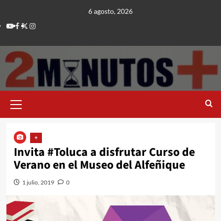
Saltar
6 agosto, 2026
al
Youtube
Facebook
Twitter
Instagram
contenido
Menú
principal
+
Invita #Toluca a disfrutar Curso de
Verano en el Museo del Alfeñique
1 julio, 2019
0