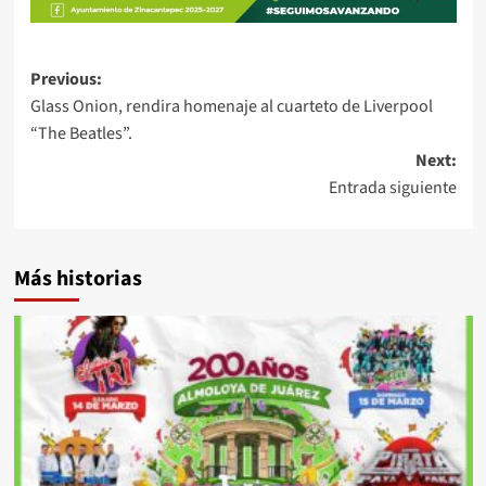
Post
Previous:
Glass Onion, rendira homenaje al cuarteto de Liverpool
navigation
“The Beatles”.
Next:
Entrada siguiente
Más historias