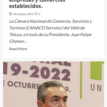
establecidos.
30 octubre, 2019
0
La Cámara Nacional de Comercio, Servicios y
Turismo (CANACO Servytur) del Valle de
Toluca, a través de su Presidente, Juan Felipe
Chemor...
Read
Read More
more
about
En
Toluca
se
celebrará
la
novena
edición