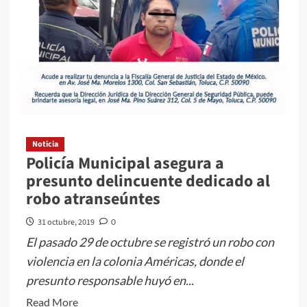
Noticia
Policía Municipal asegura a
presunto delincuente dedicado al
robo atranseúntes
31 octubre, 2019
0
El pasado 29 de octubre se registró un robo con
violencia en la colonia Américas, donde el
presunto responsable huyó en...
Read
Read More