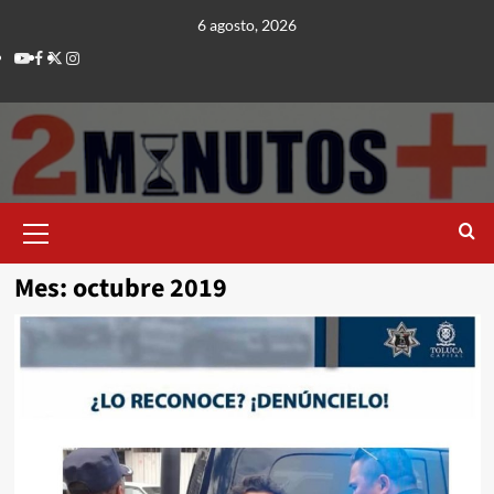
Saltar
6 agosto, 2026
al
Youtube
Facebook
Twitter
Instagram
contenido
Menú
principal
Mes:
octubre 2019