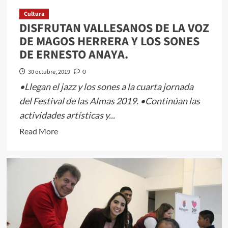
por
el
Cultura
DISFRUTAN VALLESANOS DE LA VOZ
mejor
DE MAGOS HERRERA Y LOS SONES
manejo
DE ERNESTO ANAYA.
de
la
30 octubre, 2019
0
hacienda
•Llegan el jazz y los sones a la cuarta jornada
pública
del Festival de las Almas 2019. •Continúan las
y
actividades artísticas y...
finanzas
municipales
Read
Read More
more
about
DISFRUTAN
VALLESANOS
DE
LA
VOZ