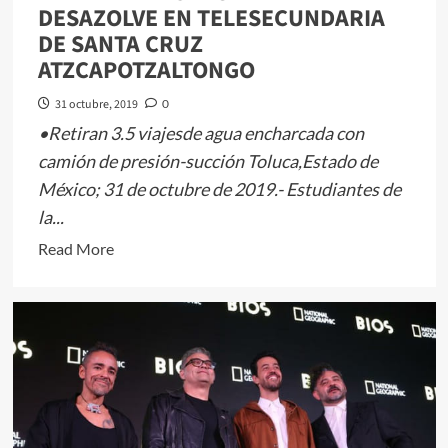
DESAZOLVE EN TELESECUNDARIA
DE SANTA CRUZ
ATZCAPOTZALTONGO
31 octubre, 2019
0
•Retiran 3.5 viajesde agua encharcada con
camión de presión-succión Toluca,Estado de
México; 31 de octubre de 2019.- Estudiantes de
la...
Read
Read More
more
about
AGUA
Y
SANEAMIENTO
DE
TOLUCA
REALIZA