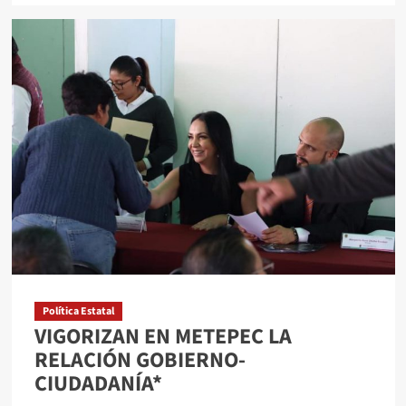
about
DIF
METEPEC
ENTREGA
APOYOS
A
LA
POBLACIÓN
INFANTIL
CON
VULNERABILIDAD
SOCIAL.
Política Estatal
VIGORIZAN EN METEPEC LA
RELACIÓN GOBIERNO-
CIUDADANÍA*