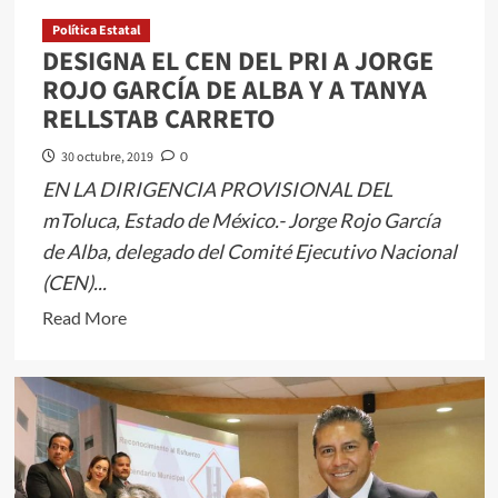
Política Estatal
DESIGNA EL CEN DEL PRI A JORGE
ROJO GARCÍA DE ALBA Y A TANYA
RELLSTAB CARRETO
30 octubre, 2019
0
EN LA DIRIGENCIA PROVISIONAL DEL
mToluca, Estado de México.- Jorge Rojo García
de Alba, delegado del Comité Ejecutivo Nacional
(CEN)...
Read
Read More
more
about
DESIGNA
EL
CEN
DEL