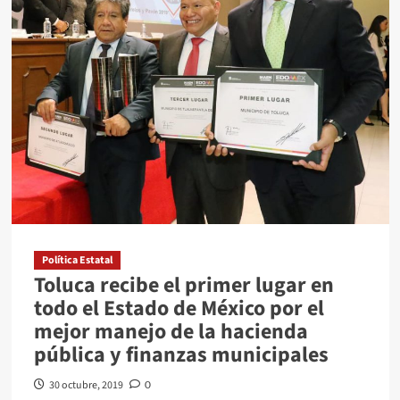
PRI
A
JORGE
ROJO
GARCÍA
DE
ALBA
Y
A
TANYA
RELLSTAB
CARRETO
Política Estatal
Toluca recibe el primer lugar en
todo el Estado de México por el
mejor manejo de la hacienda
pública y finanzas municipales
30 octubre, 2019
0