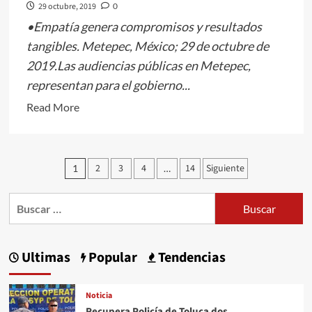
29 octubre, 2019
0
•Empatía genera compromisos y resultados
tangibles. Metepec, México; 29 de octubre de
2019.Las audiencias públicas en Metepec,
representan para el gobierno...
Read
Read More
more
about
VIGORIZAN
Paginación
2
3
4
14
Siguiente
1
…
EN
de
METEPEC
Buscar:
entradas
LA
RELACIÓN
GOBIERNO-
Ultimas
Popular
Tendencias
CIUDADANÍA*
Noticia
Recupera Policía de Toluca dos