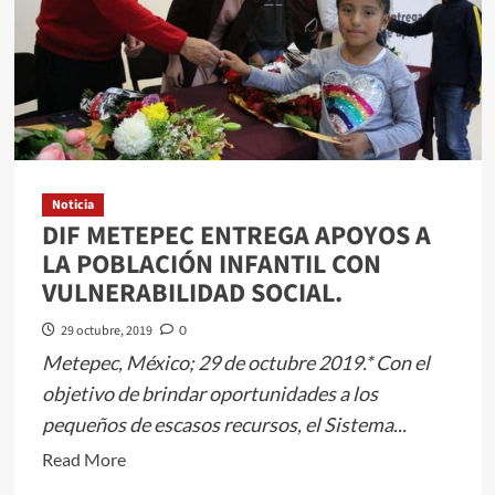
DE
MAGOS
HERRERA
Y
LOS
SONES
DE
ERNESTO
Noticia
DIF METEPEC ENTREGA APOYOS A
ANAYA.
LA POBLACIÓN INFANTIL CON
VULNERABILIDAD SOCIAL.
29 octubre, 2019
0
Metepec, México; 29 de octubre 2019.* Con el
objetivo de brindar oportunidades a los
pequeños de escasos recursos, el Sistema...
Read
Read More
more