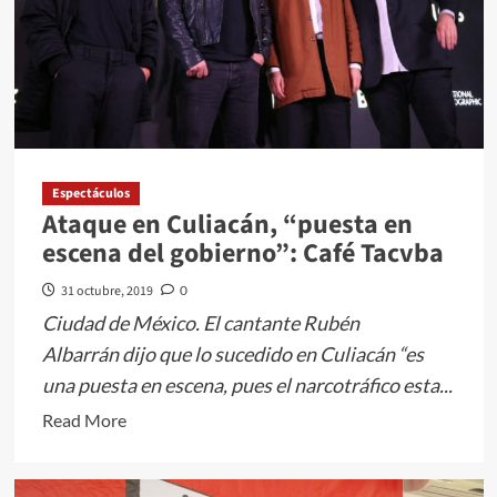
LABORES
DE
LIMPIEZA
Y
DESAZOLVE
EN
TELESECUNDARIA
Espectáculos
Ataque en Culiacán, “puesta en
DE
escena del gobierno”: Café Tacvba
SANTA
CRUZ
31 octubre, 2019
0
ATZCAPOTZALTONGO
Ciudad de México. El cantante Rubén
Albarrán dijo que lo sucedido en Culiacán “es
una puesta en escena, pues el narcotráfico esta...
Read
Read More
more
about