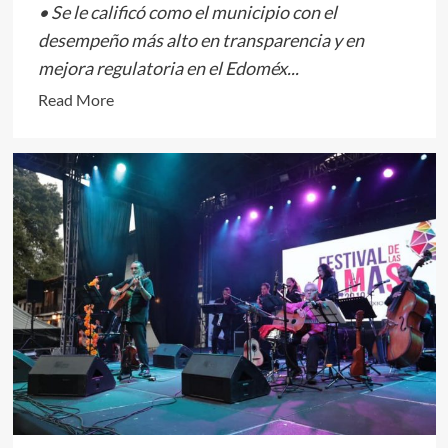
• Se le calificó como el municipio con el
desempeño más alto en transparencia y en
mejora regulatoria en el Edoméx...
Read
Read More
more
about
Toluca
recibe
el
primer
lugar
en
todo
el
Estado
de
México