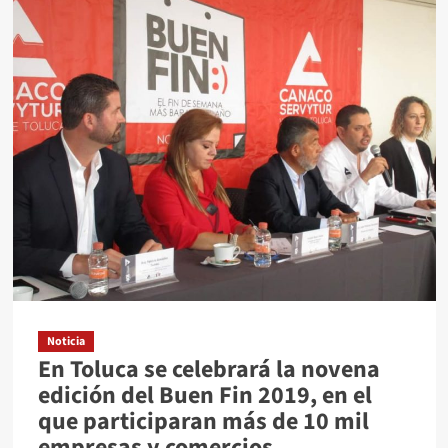
Ataque
en
Culiacán,
“puesta
en
escena
del
gobierno”:
Café
Tacvba
Noticia
En Toluca se celebrará la novena
edición del Buen Fin 2019, en el
que participaran más de 10 mil
empresas y comercios