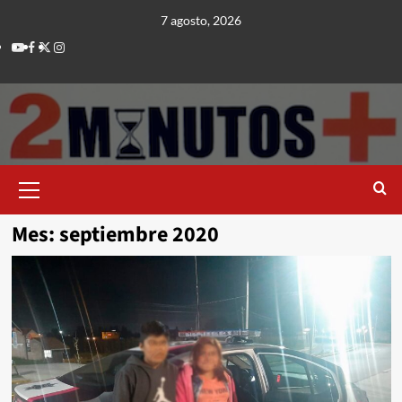
Saltar
7 agosto, 2026
al
Youtube
Facebook
Twitter
Instagram
contenido
Menú
principal
Mes:
septiembre 2020