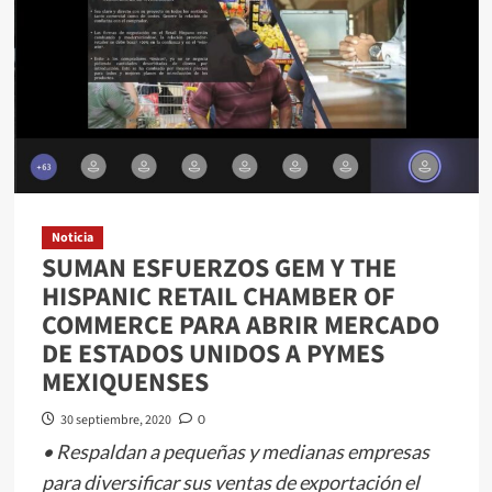
la
inclusión
social
y
la
no
discriminación
Noticia
SUMAN ESFUERZOS GEM Y THE
HISPANIC RETAIL CHAMBER OF
COMMERCE PARA ABRIR MERCADO
DE ESTADOS UNIDOS A PYMES
MEXIQUENSES
30 septiembre, 2020
0
• Respaldan a pequeñas y medianas empresas
para diversificar sus ventas de exportación el