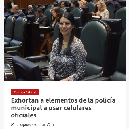
RECONOCEN
COMO
VÍCTIMAS
A
FAMILIARES
DE
MUJERES
VIOLENTADAS
Política Estatal
Exhortan a elementos de la policía
municipal a usar celulares
oficiales
30 septiembre, 2020
0