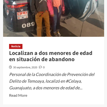
Noticia
Localizan a dos menores de edad
en situación de abandono
30 septiembre, 2020
0
Personal de la Coordinación de Prevención del
Delito de Temoaya, localizó en #Celaya,
Guanajuato, a dos menores de edad de...
Read
Read More
more
about