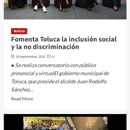
red
de
drenaje
y
canales
Noticia
Fomenta Toluca la inclusión social
del
y la no discriminación
municipio
30 septiembre, 2020
0
● Se realiza conversatorio con público
presencial y virtualEl gobierno municipal de
Toluca, que preside el alcalde Juan Rodolfo
Sánchez...
Read
Read More
more
about
Fomenta
Toluca