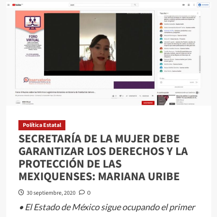
Localizan
a
dos
menores
de
edad
en
situación
de
abandono
Política Estatal
SECRETARÍA DE LA MUJER DEBE
GARANTIZAR LOS DERECHOS Y LA
PROTECCIÓN DE LAS
MEXIQUENSES: MARIANA URIBE
30 septiembre, 2020
0
• El Estado de México sigue ocupando el primer