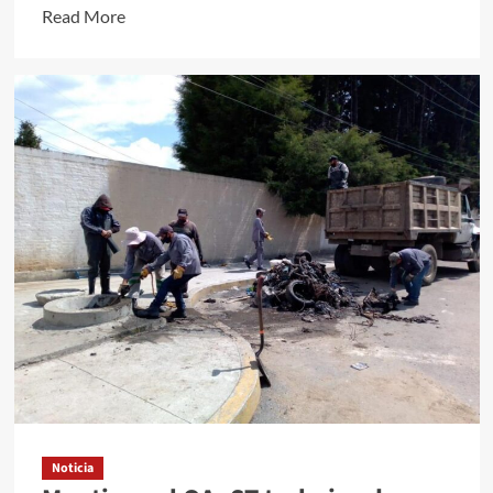
Read
Read More
more
about
AYUNTAMIENTOS
DEBERÁN
CAPACITARSE
EN
EL
MANEJO
DE
CUENTAS
PÚBLICAS,
APRUEBAN
COMISIONES
LEGISLATIVAS
Noticia