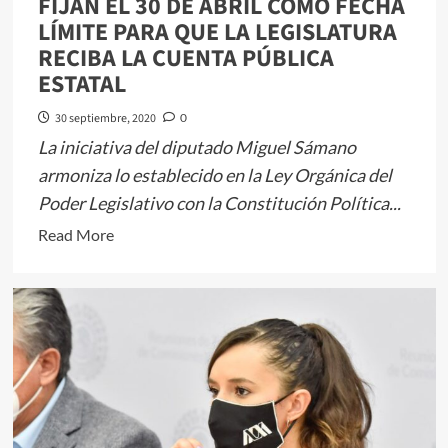
FIJAN EL 30 DE ABRIL COMO FECHA
DE
LÍMITE PARA QUE LA LEGISLATURA
ESTADOS
RECIBA LA CUENTA PÚBLICA
UNIDOS
ESTATAL
A
PYMES
30 septiembre, 2020
0
MEXIQUENSES
La iniciativa del diputado Miguel Sámano
armoniza lo establecido en la Ley Orgánica del
Poder Legislativo con la Constitución Política...
Read
Read More
more
about
FIJAN
EL
30
DE
ABRIL
COMO