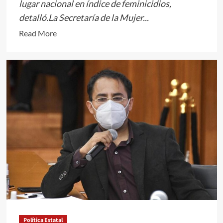
lugar nacional en índice de feminicidios,
detalló.La Secretaría de la Mujer...
Read
Read More
more
about
SECRETARÍA
DE
LA
MUJER
DEBE
GARANTIZAR
LOS
DERECHOS
Y
LA
PROTECCIÓN
DE
LAS
Política Estatal