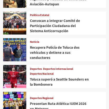
oficiales
Aviación-Autopan
Política Estatal
Convocan a integrar Comité de
Participación Ciudadana del
Sistema Anticorrupción
Noticia
Recupera Policía de Toluca dos
vehículos y detiene a sus
conductores
Deportes
Deportes Internacional
Deportes Nacional
Toluca superó a Seattle Sounders en
la Bombonera
Deportes Regional
Presentan Ruta Atlética IUEM 2026
en Metepec