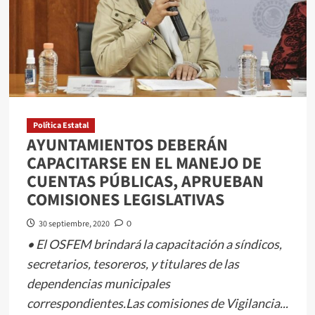
CONTAR
CON
TÍTULO
PROFESIONAL
EN
LA
MATERIA
Política Estatal
AYUNTAMIENTOS DEBERÁN
CAPACITARSE EN EL MANEJO DE
CUENTAS PÚBLICAS, APRUEBAN
COMISIONES LEGISLATIVAS
30 septiembre, 2020
0
• El OSFEM brindará la capacitación a síndicos,
secretarios, tesoreros, y titulares de las
dependencias municipales
correspondientes.Las comisiones de Vigilancia...