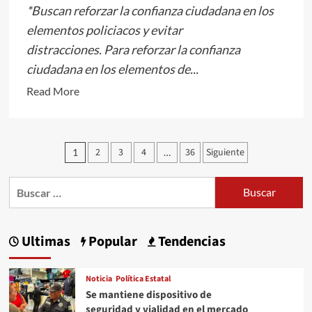
*Buscan reforzar la confianza ciudadana en los
elementos policiacos y evitar
distracciones. Para reforzar la confianza
ciudadana en los elementos de...
Read
Read More
more
about
Exhortan
Paginación
2
3
4
36
Siguiente
1
…
a
de
elementos
Buscar:
entradas
de
la
policía
Ultimas
Popular
Tendencias
municipal
a
Noticia
Política Estatal
usar
Se mantiene dispositivo de
celulares
seguridad y vialidad en el mercado