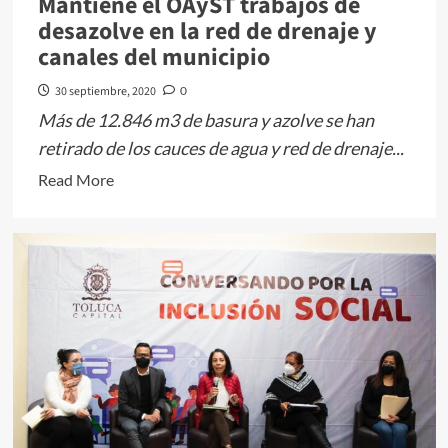
Mantiene el OAyST trabajos de
desazolve en la red de drenaje y
canales del municipio
30 septiembre, 2020
0
Más de 12.846 m3 de basura y azolve se han
retirado de los cauces de agua y red de drenaje...
Read
Read More
more
about
Mantiene
el
OAyST
trabajos
de
desazolve
en
la