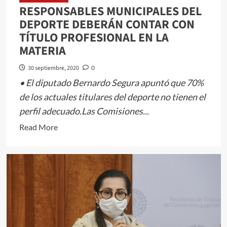
RESPONSABLES MUNICIPALES DEL
MEXIQUENSES:
DEPORTE DEBERÁN CONTAR CON
MARIANA
TÍTULO PROFESIONAL EN LA
URIBE
MATERIA
30 septiembre, 2020
0
• El diputado Bernardo Segura apuntó que 70%
de los actuales titulares del deporte no tienen el
perfil adecuado.Las Comisiones...
Read
Read More
more
about
RESPONSABLES
MUNICIPALES
DEL
DEPORTE
DEBERÁN