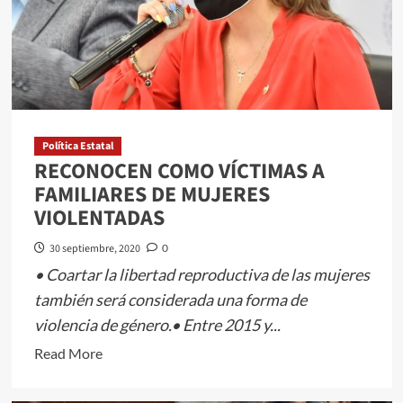
FECHA
LÍMITE
PARA
QUE
LA
LEGISLATURA
RECIBA
Política Estatal
RECONOCEN COMO VÍCTIMAS A
LA
FAMILIARES DE MUJERES
CUENTA
VIOLENTADAS
PÚBLICA
ESTATAL
30 septiembre, 2020
0
• Coartar la libertad reproductiva de las mujeres
también será considerada una forma de
violencia de género.• Entre 2015 y...
Read
Read More
more
about