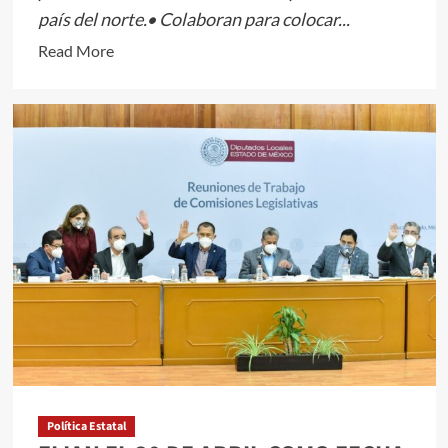
país del norte.• Colaboran para colocar...
Read
Read More
more
about
SUMAN
ESFUERZOS
GEM
Y
THE
HISPANIC
RETAIL
CHAMBER
OF
COMMERCE
PARA
ABRIR
MERCADO
Política Estatal