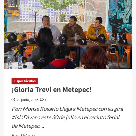
INSTALA
EL
PROGRAMA
DE
BECA
INFANTIL
PARA
EL
FOMENTO
DE
LENGUA
Espectáculos
OTOMI
¡Gloria Trevi en Metepec!
29 junio, 2022
0
Por: Monse Rosario Llega a Metepec con su gira
#IslaDivana este 30 de julio en el recinto ferial
de Metepec....
Read
Read More