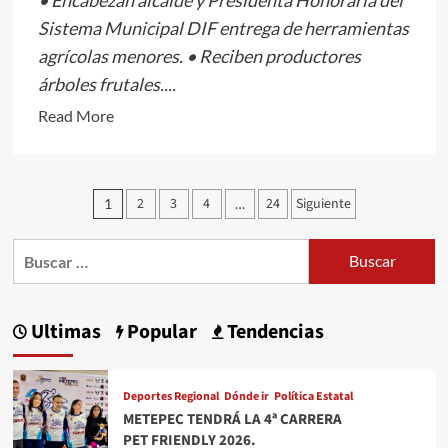
Sistema Municipal DIF entrega de herramientas
agrícolas menores. • Reciben productores
árboles frutales....
Read
Read More
more
about
EL
Paginación
2
3
4
24
Siguiente
1
…
CAMPO
de
TIENE
Buscar:
entradas
EN
EL
PRESIDENTE
Ultimas
Popular
Tendencias
MUNICIPAL
DE
TOLUCA
Deportes Regional
Dónde ir
Política Estatal
Y
METEPEC TENDRÁ LA 4ª CARRERA
EN
PET FRIENDLY 2026.