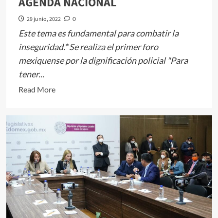
AGENDA NACIONAL
29 junio, 2022
0
Este tema es fundamental para combatir la
inseguridad.* Se realiza el primer foro
mexiquense por la dignificación policial "Para
tener...
Read
Read More
more
about
LA
DIGNIFICACIÓN
POLICÍACA
DEBE
ESTAR
TODOS
LOS
DÍAS