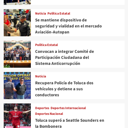
EL
CABILDO
Noticia
Política Estatal
A
Se mantiene dispositivo de
seguridad y vialidad en el mercado
SUS
Aviación-Autopan
ALIADOS
Política Estatal
Convocan a integrar Comité de
Participación Ciudadana del
Sistema Anticorrupción
Noticia
Recupera Policía de Toluca dos
vehículos y detiene a sus
conductores
Deportes
Deportes Internacional
Deportes Nacional
Toluca superó a Seattle Sounders en
la Bombonera