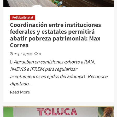
EN
LA
AGENDA
Política Estatal
NACIONAL
Coordinación entre instituciones
federales y estatales permitirá
abatir pobreza patrimonial: Max
Correa
29 junio, 2022
0
 Aprueban en comisiones exhorto a RAN,
IMEVIS e IFREM para regularizar
asentamientos en ejidos del Edomex  Reconoce
diputado...
Read
Read More
more
about
Coordinación