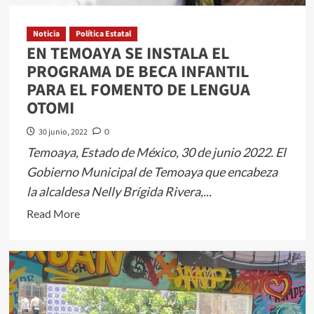
UNECE-
ONU
Noticia
Política Estatal
EN TEMOAYA SE INSTALA EL
en
Edomex
PROGRAMA DE BECA INFANTIL
PARA EL FOMENTO DE LENGUA
OTOMI
30 junio, 2022
0
Temoaya, Estado de México, 30 de junio 2022. El
Gobierno Municipal de Temoaya que encabeza
la alcaldesa Nelly Brígida Rivera,...
Read
Read More
more
about
EN
TEMOAYA
SE