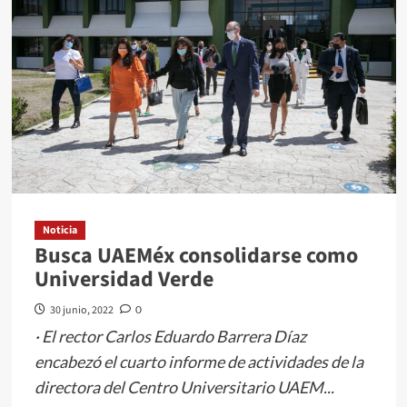
comisiones
punto
de
acuerdo
del
PRI
para
que
el
RAN,
IFREM
Noticia
Busca UAEMéx consolidarse como
e
Universidad Verde
Imevis
firmen
30 junio, 2022
0
convenio
· El rector Carlos Eduardo Barrera Díaz
para
encabezó el cuarto informe de actividades de la
regularizar
directora del Centro Universitario UAEM...
ejidos