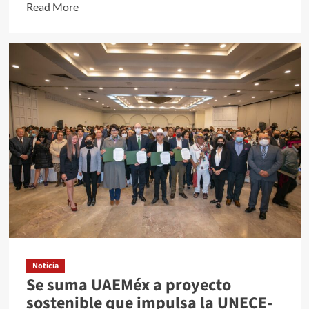
Read
Read More
more
about
Busca
UAEMéx
consolidarse
como
Universidad
Verde
Noticia
Se suma UAEMéx a proyecto
sostenible que impulsa la UNECE-