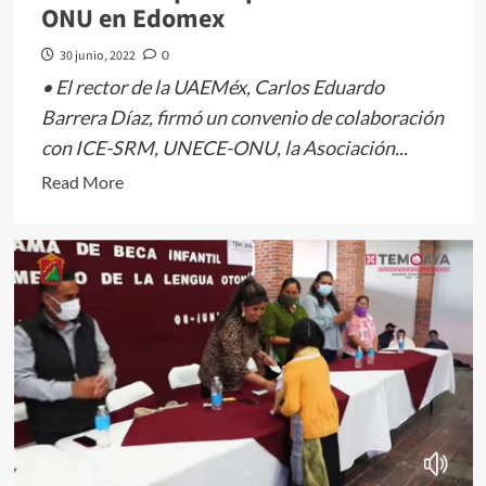
ONU en Edomex
30 junio, 2022
0
• El rector de la UAEMéx, Carlos Eduardo
Barrera Díaz, firmó un convenio de colaboración
con ICE-SRM, UNECE-ONU, la Asociación...
Read
Read More
more
about
Se
suma
UAEMéx
a
proyecto
sostenible
que
impulsa
la