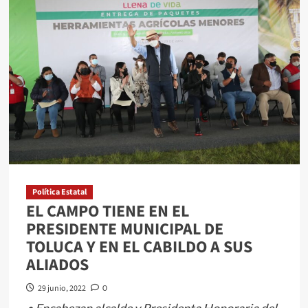
entre
instituciones
federales
y
estatales
permitirá
abatir
pobreza
patrimonial:
Max
Correa
Política Estatal
EL CAMPO TIENE EN EL
PRESIDENTE MUNICIPAL DE
TOLUCA Y EN EL CABILDO A SUS
ALIADOS
29 junio, 2022
0
• Encabezan alcalde y Presidenta Honoraria del