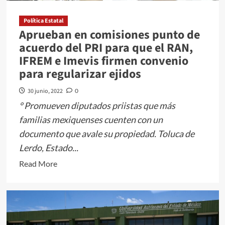
Política Estatal
Aprueban en comisiones punto de
acuerdo del PRI para que el RAN,
IFREM e Imevis firmen convenio
para regularizar ejidos
30 junio, 2022
0
° Promueven diputados priistas que más
familias mexiquenses cuenten con un
documento que avale su propiedad. Toluca de
Lerdo, Estado...
Read
Read More
more
about
Aprueban
en