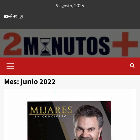
Saltar
9 agosto, 2026
al
Youtube
Facebook
Twitter
Instagram
contenido
Menú
principal
Mes:
junio 2022