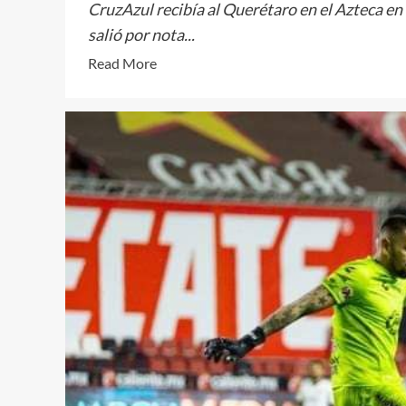
CruzAzul recibía al Querétaro en el Azteca en
salió por nota...
Read
Read More
more
about
La
Máquina
desploma
a
los
Gallos