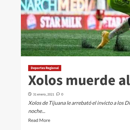
Deportes Regional
Xolos muerde al
31 enero, 2021
0
Xolos de Tijuana le arrebató el invicto a los D
noche...
Read
Read More
more