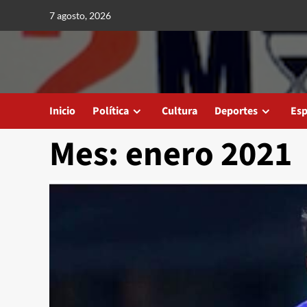
Saltar
7 agosto, 2026
al
contenido
Inicio
Política
Cultura
Deportes
Esp
Mes:
enero 2021