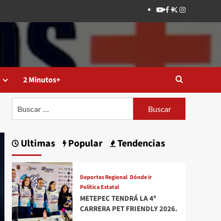
Youtube
Facebook
Twitter
Instagram
2 Minutos+
Buscar:
Ultimas
Popular
Tendencias
Deportes Regional
Dónde ir
Política Estatal
METEPEC TENDRÁ LA 4ª
CARRERA PET FRIENDLY 2026.