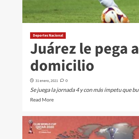
Deportes Nacional
Juárez le pega a
domicilio
31 enero, 2021
0
Se juega la jornada 4 y con más ímpetu que bue
Read
Read More
more
about
Juárez
le
pega