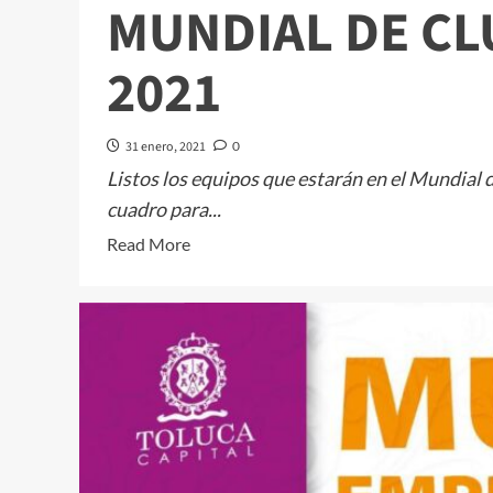
MUNDIAL DE CL
2021
31 enero, 2021
0
Listos los equipos que estarán en el Mundial d
cuadro para...
Read
Read More
more
about
MUNDIAL
DE
CLUBES
EN
QATAR
2021