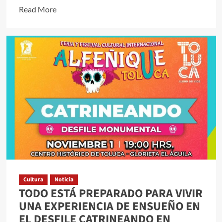
Read
Read More
more
about
Vivió
San
Mateo
Atenco
una
gran
fiesta
de
arte
y
cultura
Cultura
Noticia
en
TODO ESTÁ PREPARADO PARA VIVIR
el
UNA EXPERIENCIA DE ENSUEÑO EN
Festival
EL DESFILE CATRINEANDO EN
Todos