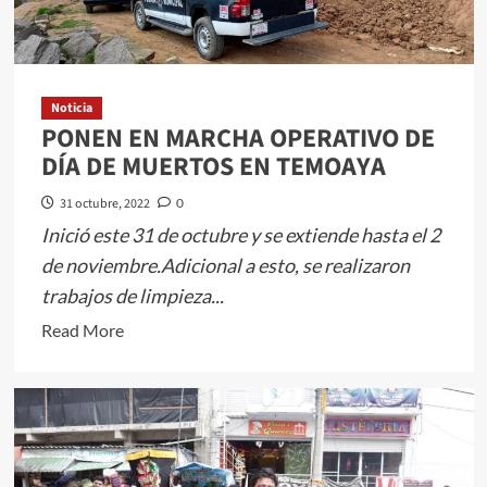
POLICÍA
MUNICIPAL
DE
TOLUCA
Noticia
INICIA
PONEN EN MARCHA OPERATIVO DE
OPERATIVO
DÍA DE MUERTOS EN TEMOAYA
DE
31 octubre, 2022
0
SEGURIDAD
DE
Inició este 31 de octubre y se extiende hasta el 2
DÍA
de noviembre.Adicional a esto, se realizaron
DE
trabajos de limpieza...
MUERTOS
Read
Read More
more
about
PONEN
EN
MARCHA