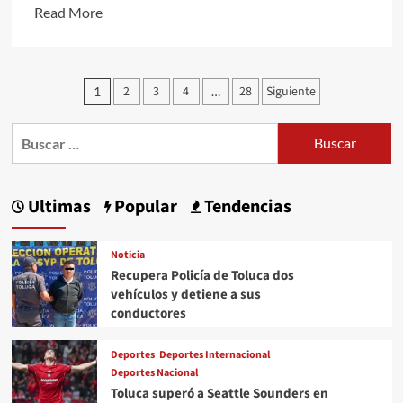
Read
Read More
more
about
Necesario
Paginación
2
3
4
28
Siguiente
1
…
recuperar
de
el
Buscar:
entradas
tejido
social,
para
Ultimas
Popular
Tendencias
rescatar
la
Noticia
paz
Recupera Policía de Toluca dos
en
vehículos y detiene a sus
el
conductores
Edomex
y
Deportes
Deportes Internacional
el
Deportes Nacional
Toluca superó a Seattle Sounders en
país: