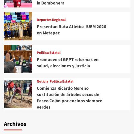
la Bombonera
Isaac
Montoya
Deportes Regional
Presentan Ruta Atlética IUEM 2026
en Metepec
Política Estatal
Promueve el GPPT reformas en
salud, elecciones y justicia
Noticia
Política Estatal
Comienza Ricardo Moreno
sustitución de árboles secos de
Paseo Colón por encinos siempre
verdes
Archivos