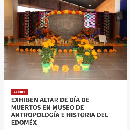
DESTACAN
MEXIQUENSES
EN
MUNDIAL
DE
NATACIÓN
PARA
PERSONAS
CON
SÍNDROME
DE
DOWN
Cultura
EXHIBEN ALTAR DE DÍA DE
MUERTOS EN MUSEO DE
ANTROPOLOGÍA E HISTORIA DEL
EDOMÉX