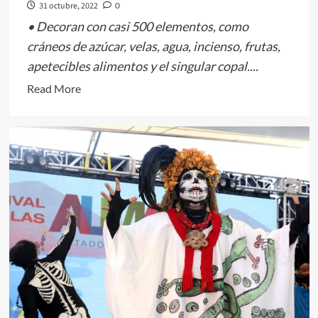
31 octubre, 2022
0
• Decoran con casi 500 elementos, como
cráneos de azúcar, velas, agua, incienso, frutas,
apetecibles alimentos y el singular copal....
Read
Read More
more
about
EXHIBEN
ALTAR
DE
DÍA
DE
MUERTOS
EN
MUSEO
DE
ANTROPOLOGÍA