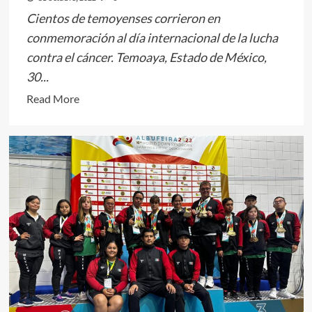
Cientos de temoyenses corrieron en
conmemoración al día internacional de la lucha
contra el cáncer. Temoaya, Estado de México,
30...
Read
Read More
more
about
PARTICIPA
NELLY
RIVERA
EN
LA
CARRERA
DE
LUCHA
CONTRA
EL