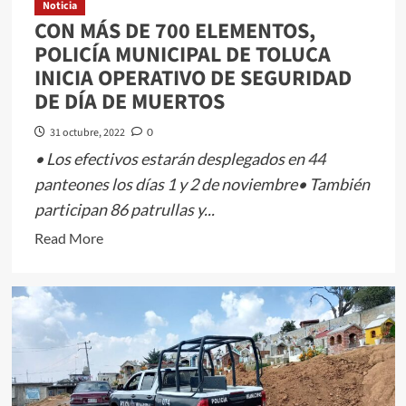
Noticia
EN
CON MÁS DE 700 ELEMENTOS,
EL
POLICÍA MUNICIPAL DE TOLUCA
DESFILE
INICIA OPERATIVO DE SEGURIDAD
CATRINEANDO
DE DÍA DE MUERTOS
EN
TOLUCA
31 octubre, 2022
0
• Los efectivos estarán desplegados en 44
panteones los días 1 y 2 de noviembre• También
participan 86 patrullas y...
Read
Read More
more
about
CON
MÁS
DE
700
ELEMENTOS,