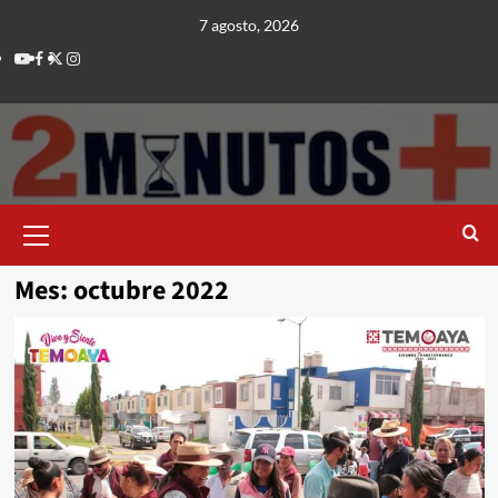
Saltar
7 agosto, 2026
al
Youtube
Facebook
Twitter
Instagram
contenido
Menú
principal
Mes:
octubre 2022