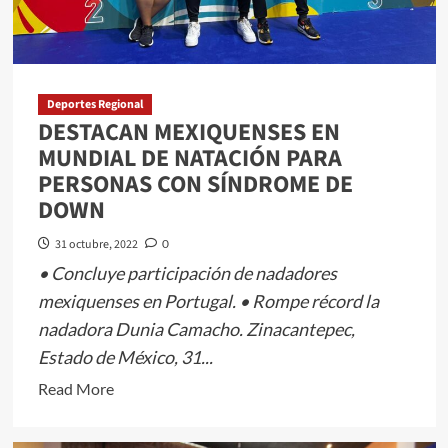
CÁNCER
EN
TEMOAYA
Deportes Regional
DESTACAN MEXIQUENSES EN
MUNDIAL DE NATACIÓN PARA
PERSONAS CON SÍNDROME DE
DOWN
31 octubre, 2022
0
• Concluye participación de nadadores
mexiquenses en Portugal. • Rompe récord la
nadadora Dunia Camacho. Zinacantepec,
Estado de México, 31...
Read
Read More
more
about