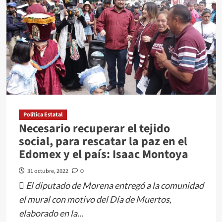
OPERATIVO
DE
DÍA
DE
MUERTOS
EN
TEMOAYA
Política Estatal
Necesario recuperar el tejido
social, para rescatar la paz en el
Edomex y el país: Isaac Montoya
31 octubre, 2022
0
 El diputado de Morena entregó a la comunidad
el mural con motivo del Día de Muertos,
elaborado en la...