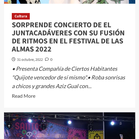
E
HISTORIA
DEL
Cultura
SORPRENDE CONCIERTO DE EL
EDOMÉX
JUNTACADÁVERES CON SU FUSIÓN
DE RITMOS EN EL FESTIVAL DE LAS
ALMAS 2022
31 octubre, 2022
0
• Presenta Compañía de Ciertos Habitantes
"Quijote vencedor de sí mismo".• Roba sonrisas
a chicos y grandes Aziz Gual con...
Read
Read More
more
about
SORPRENDE
CONCIERTO
DE