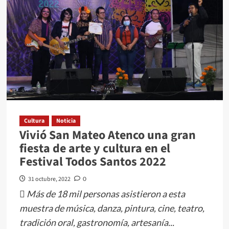
EL
JUNTACADÁVERES
CON
SU
FUSIÓN
DE
RITMOS
EN
EL
FESTIVAL
Cultura
Noticia
Vivió San Mateo Atenco una gran
DE
fiesta de arte y cultura en el
LAS
Festival Todos Santos 2022
ALMAS
2022
31 octubre, 2022
0
 Más de 18 mil personas asistieron a esta
muestra de música, danza, pintura, cine, teatro,
tradición oral, gastronomía, artesanía...