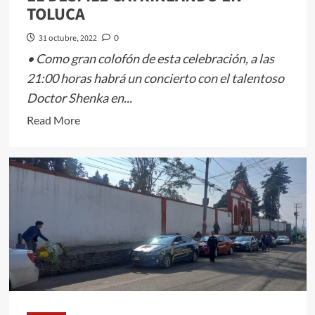
TOLUCA
Santos
2022
31 octubre, 2022
0
• Como gran colofón de esta celebración, a las
21:00 horas habrá un concierto con el talentoso
Doctor Shenka en...
Read
Read More
more
about
TODO
ESTÁ
PREPARADO
PARA
VIVIR
UNA
EXPERIENCIA
DE
ENSUEÑO