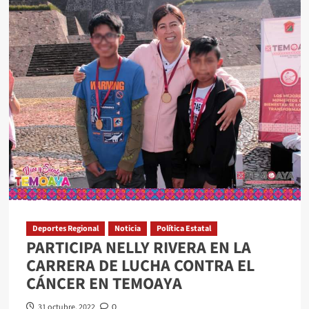
DOMINGO
FAMILIAR
DE
DÍA
DE
MUERTOS
EN
TEMOAYA
Deportes Regional
Noticia
Política Estatal
PARTICIPA NELLY RIVERA EN LA
CARRERA DE LUCHA CONTRA EL
CÁNCER EN TEMOAYA
31 octubre, 2022
0