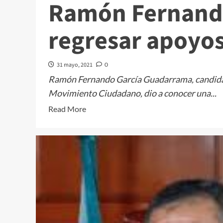
Ramón Fernand
regresar apoyo
31 mayo, 2021
0
Ramón Fernando García Guadarrama, candidato 
Movimiento Ciudadano, dio a conocer una...
Read
Read More
more
about
Ramón
Fernando
se
compromete
a
regresar
apoyos