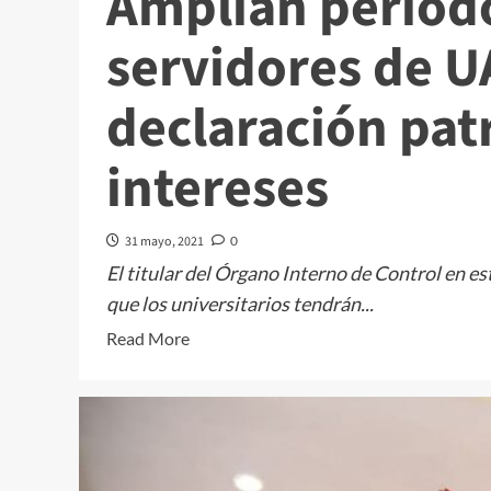
Amplían period
servidores de U
declaración pat
intereses
31 mayo, 2021
0
El titular del Órgano Interno de Control en es
que los universitarios tendrán...
Read
Read More
more
about
Amplían
periodo
para