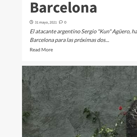
Barcelona
31 mayo, 2021
0
El atacante argentino Sergio "Kun" Agüero, h
Barcelona para las próximas dos...
Read
Read More
more
about
Kun
Agüero
es
presentado
en
el
Barcelona