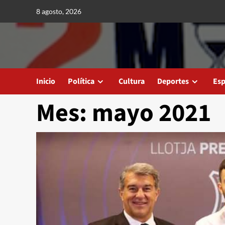
Saltar
8 agosto, 2026
al
contenido
Inicio
Política
Cultura
Deportes
Esp
Mes:
mayo 2021