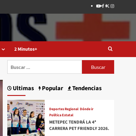
Youtube
Facebook
Twitter
Instagram
2 Minutos+
Buscar:
Ultimas
Popular
Tendencias
Deportes Regional
Dónde ir
Política Estatal
METEPEC TENDRÁ LA 4ª
CARRERA PET FRIENDLY 2026.