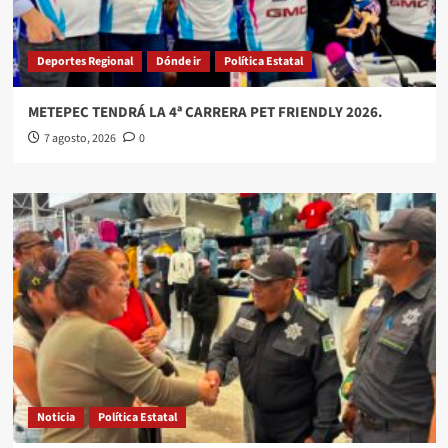
Deportes Regional
Dónde ir
Política Estatal
METEPEC TENDRÁ LA 4ª CARRERA PET FRIENDLY 2026.
7 agosto, 2026
0
Noticia
Política Estatal