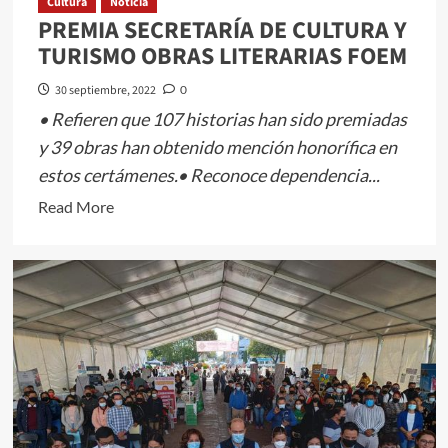
Cultura
Noticia
PREMIA SECRETARÍA DE CULTURA Y
TURISMO OBRAS LITERARIAS FOEM
30 septiembre, 2022
0
• Refieren que 107 historias han sido premiadas
y 39 obras han obtenido mención honorífica en
estos certámenes.• Reconoce dependencia...
Read
Read More
more
about
PREMIA
SECRETARÍA
DE
CULTURA
Y
TURISMO
OBRAS