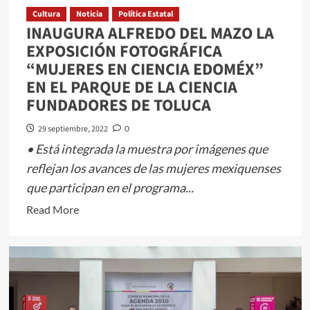
CALIDAD:
Cultura
Noticia
Política Estatal
INAUGURA ALFREDO DEL MAZO LA
RAYMUNDO
EXPOSICIÓN FOTOGRÁFICA
MARTÍNEZ
“MUJERES EN CIENCIA EDOMÉX”
CARBAJAL
EN EL PARQUE DE LA CIENCIA
FUNDADORES DE TOLUCA
29 septiembre, 2022
0
• Está integrada la muestra por imágenes que
reflejan los avances de las mujeres mexiquenses
que participan en el programa...
Read
Read More
more
about
INAUGURA
ALFREDO
DEL