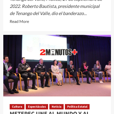
2022. Roberto Bautista, presidente municipal
de Tenango del Valle, dio el banderazo...
Read
Read More
more
about
Abandera
Roberto
Bautista
el
inicio
de
la
obra
pavimentación
de
calle
Cultura
Espectáculos
Noticia
Política Estatal
en
METEPEC UNE AL MUNDO Y AL