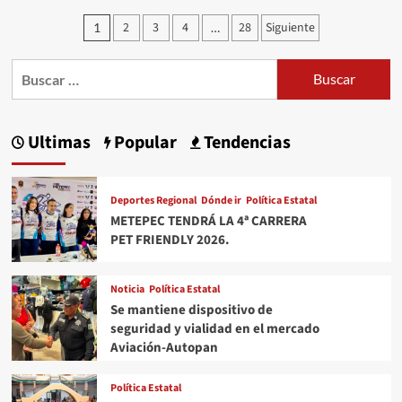
INSTALA
Paginación
2
3
4
28
Siguiente
1
…
SAN
de
MATEO
Buscar:
entradas
ATENCO
CONSEJO
MUNICIPAL
Ultimas
Popular
Tendencias
DE
LA
AGENDA
Deportes Regional
Dónde ir
Política Estatal
2030
METEPEC TENDRÁ LA 4ª CARRERA
PET FRIENDLY 2026.
Noticia
Política Estatal
Se mantiene dispositivo de
seguridad y vialidad en el mercado
Aviación-Autopan
Política Estatal