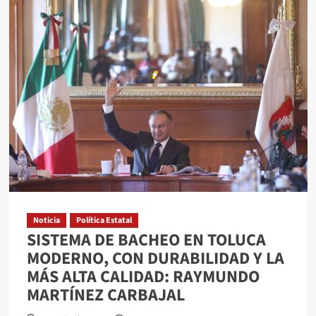
INFONAVIT
Y
GOBIERNO
DE
COAHUILA
COLABORAN
PARA
OFRECER
VIVIENDA
SOCIAL
ECONÓMICA
Noticia
Política Estatal
SISTEMA DE BACHEO EN TOLUCA
MODERNO, CON DURABILIDAD Y LA
MÁS ALTA CALIDAD: RAYMUNDO
MARTÍNEZ CARBAJAL