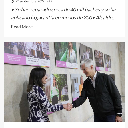
29 septiembre, 2022
0
• Se han reparado cerca de 40 mil baches y se ha
aplicado la garantía en menos de 200• Alcalde...
Read
Read More
more
about
SISTEMA
DE
BACHEO
EN
TOLUCA
MODERNO,
CON
DURABILIDAD
Y
LA
MÁS
ALTA