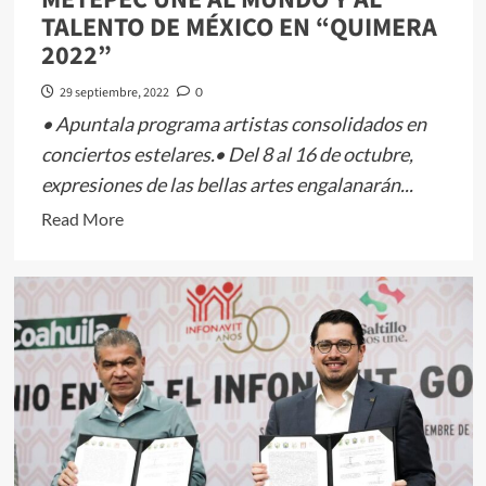
Santiaguito
TALENTO DE MÉXICO EN “QUIMERA
Cuaxustenco
2022”
29 septiembre, 2022
0
• Apuntala programa artistas consolidados en
conciertos estelares.• Del 8 al 16 de octubre,
expresiones de las bellas artes engalanarán...
Read
Read More
more
about
METEPEC
UNE
AL
MUNDO
Y
AL
TALENTO