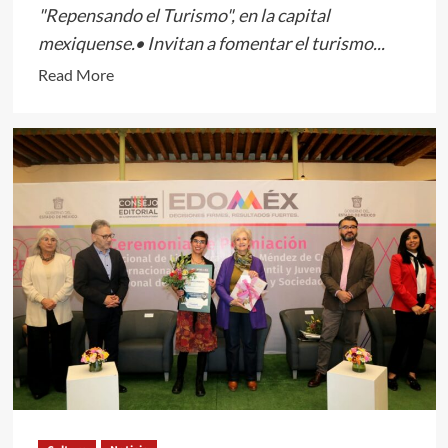
"Repensando el Turismo", en la capital
mexiquense.• Invitan a fomentar el turismo...
Read
Read More
more
about
APORTA
SECTOR
TURÍSTICO
OCHO
POR
CIENTO
DE
LA
ECONOMÍA
MEXIQUENSE,
REFIEREN
ESPECIALISTAS