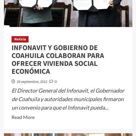
DE
MÉXICO
EN
“QUIMERA
2022”
Noticia
INFONAVIT Y GOBIERNO DE
COAHUILA COLABORAN PARA
OFRECER VIVIENDA SOCIAL
ECONÓMICA
29 septiembre, 2022
0
El Director General del Infonavit, el Gobernador
de Coahuila y autoridades municipales firmaron
un convenio para que el Infonavit pueda...
Read
Read More
more
about