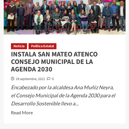
MAZO
LA
EXPOSICIÓN
FOTOGRÁFICA
“MUJERES
EN
CIENCIA
Noticia
Política Estatal
EDOMÉX”
INSTALA SAN MATEO ATENCO
EN
CONSEJO MUNICIPAL DE LA
EL
AGENDA 2030
PARQUE
29 septiembre, 2022
0
DE
Encabezado por la alcaldesa Ana Muñiz Neyra,
LA
CIENCIA
el Consejo Municipal de la Agenda 2030 para el
FUNDADORES
Desarrollo Sostenible llevo a...
DE
Read
Read More
TOLUCA
more
about