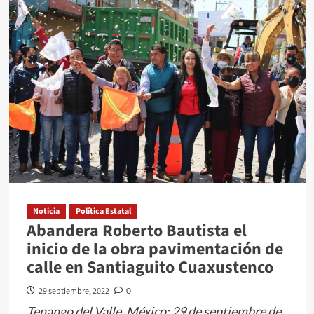
MIL
VACANTES
EN
FERIA
DE
EMPLEO
EN
VALLE
DE
CHALCO
Noticia
Política Estatal
Abandera Roberto Bautista el
inicio de la obra pavimentación de
calle en Santiaguito Cuaxustenco
29 septiembre, 2022
0
Tenango del Valle, México; 29 de septiembre de