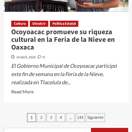
Cultura
Dónde ir
Política Estatal
Ocoyoacac promueve su riqueza
cultural en la Feria de la Nieve en
Oaxaca
14 abril, 2026
0
El Gobierno Municipal de Ocoyoacac participó
este fin de semana en la Feria de la Nieve,
realizada en Tlacolula de...
Read
Read More
more
about
Ocoyoacac
Paginación
2
3
4
143
Siguiente
1
…
promueve
de
su
Buscar: