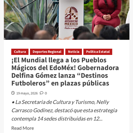
2026
con
la
Ruta
del
Mezcal
y
Cultura
Deportes Regional
Noticia
Política Estatal
¡El Mundial llega a los Pueblos
la
Mágicos del EdoMéx! Gobernadora
Flor
Delfina Gómez lanza “Destinos
Futboleros” en plazas públicas
19 mayo, 2026
0
•⁠ ⁠La Secretaria de Cultura y Turismo, Nelly
Carrasco Godínez, destacó que esta estrategia
contempla 14 sedes distribuidas en 12...
Read
Read More