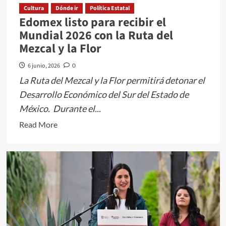
futbolera
Cultura
Dónde ir
Política Estatal
Edomex listo para recibir el
de
Mundial 2026 con la Ruta del
la
Mezcal y la Flor
afición
toluqueña
6 junio, 2026
0
La Ruta del Mezcal y la Flor permitirá detonar el
Desarrollo Económico del Sur del Estado de
México. Durante el...
Read
Read More
more
about
Edomex
listo
para
recibir
el
Mundial