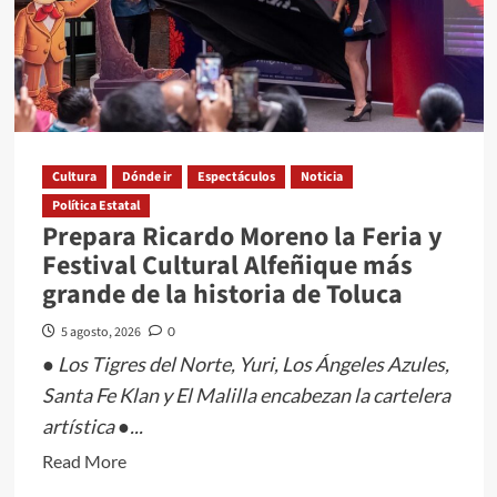
Cultura
Dónde ir
Espectáculos
Noticia
Política Estatal
Prepara Ricardo Moreno la Feria y
Festival Cultural Alfeñique más
grande de la historia de Toluca
5 agosto, 2026
0
● Los Tigres del Norte, Yuri, Los Ángeles Azules,
Santa Fe Klan y El Malilla encabezan la cartelera
artística ●...
Read
Read More
more