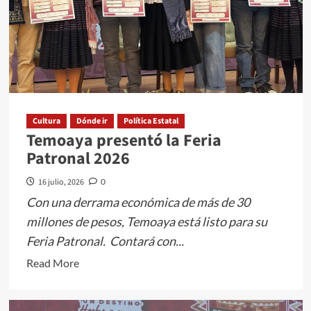
orgullo
cultural
de
Toluca
Cultura
Dónde ir
Política Estatal
Temoaya presentó la Feria
Patronal 2026
16 julio, 2026
0
Con una derrama económica de más de 30
millones de pesos, Temoaya está listo para su
Feria Patronal. Contará con...
Read
Read More
more
about