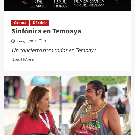
plazas
públicas
Cultura
Dónde ir
Sinfónica en Temoaya
6 mayo, 2026
0
Un concierto para todos en Temoaya
Read
Read More
more
about
Sinfónica
en
Temoaya