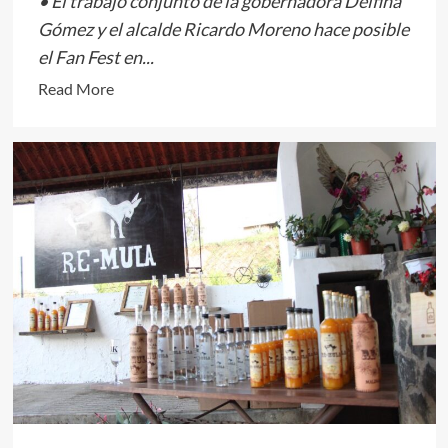
• El trabajo conjunto de la gobernadora Delfina
Gómez y el alcalde Ricardo Moreno hace posible
el Fan Fest en...
Read
Read More
more
about
Se
viste
de
verde
la
Plaza
de
los
Mártires
con
la
pasión