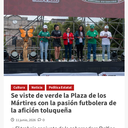
Temoaya
presentó
la
Feria
Patronal
2026
Cultura
Noticia
Política Estatal
Se viste de verde la Plaza de los
Mártires con la pasión futbolera de
la afición toluqueña
11 junio, 2026
0