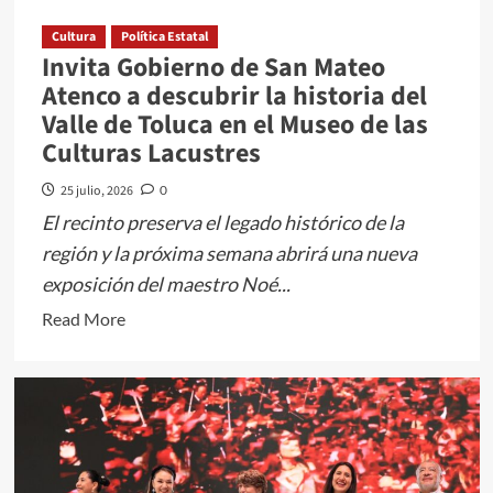
Cultura
Política Estatal
Invita Gobierno de San Mateo
Atenco a descubrir la historia del
Valle de Toluca en el Museo de las
Culturas Lacustres
25 julio, 2026
0
El recinto preserva el legado histórico de la
región y la próxima semana abrirá una nueva
exposición del maestro Noé...
Read
Read More
more
about
Invita
Gobierno
de
San