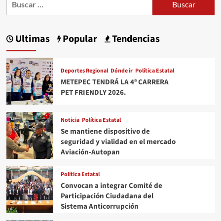
entradas
riqueza
cultural
en
Ultimas
Popular
Tendencias
la
Feria
de
Deportes Regional
Dónde ir
Política Estatal
la
METEPEC TENDRÁ LA 4ª CARRERA
Nieve
PET FRIENDLY 2026.
en
Oaxaca
Noticia
Política Estatal
Se mantiene dispositivo de
seguridad y vialidad en el mercado
Aviación-Autopan
Política Estatal
Convocan a integrar Comité de
Participación Ciudadana del
Sistema Anticorrupción