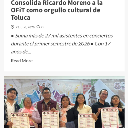
Consolida Ricardo Moreno a la
800
OFiT como orgullo cultural de
personas
Toluca
en
su
23 julio, 2026
0
inauguración
● Suma más de 27 mil asistentes en conciertos
durante el primer semestre de 2026 ● Con 17
años de...
Read
Read More
more
about
Consolida
Ricardo
Moreno
a
la
OFiT
como