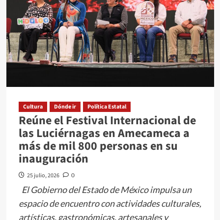
Mateo
Atenco
a
descubrir
la
historia
del
Valle
de
Cultura
Dónde ir
Política Estatal
Reúne el Festival Internacional de
Toluca
las Luciérnagas en Amecameca a
en
más de mil 800 personas en su
el
inauguración
Museo
de
25 julio, 2026
0
las
El Gobierno del Estado de México impulsa un
Culturas
espacio de encuentro con actividades culturales,
Lacustres
artísticas, gastronómicas, artesanales y