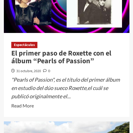
BECA
“ELISA
CARRILLO”
EN
LA
CATEGORÍA
Espectáculos
TÉCNICA
El primer paso de Roxette con el
álbum “Pearls of Passion”
31 octubre, 2020
0
"Pearls of Passion", es el título del primer álbum
en estudio del dúo sueco Roxette,el cuál se
publicó originalmente el...
Read
Read More
more
about
El