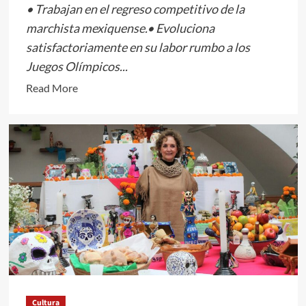
• Trabajan en el regreso competitivo de la
marchista mexiquense.• Evoluciona
satisfactoriamente en su labor rumbo a los
Juegos Olímpicos...
Read
Read More
more
about
REITERA
EDOMÉX
RESPALDO
AL
PROYECTO
DEPORTIVO
DE
ALEGNA
GONZÁLEZ
MUÑOZ
Cultura