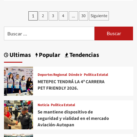
about
PRESENTA
Paginación
2
3
4
30
Siguiente
1
…
GABY
de
GAMBOA
Buscar:
entradas
EL
LIBRO
“QUIMERA
Ultimas
Popular
Tendencias
30
AÑOS
DE
Deportes Regional
Dónde ir
Política Estatal
CULTURA
METEPEC TENDRÁ LA 4ª CARRERA
EN
PET FRIENDLY 2026.
METEPEC”
Noticia
Política Estatal
Se mantiene dispositivo de
seguridad y vialidad en el mercado
Aviación-Autopan