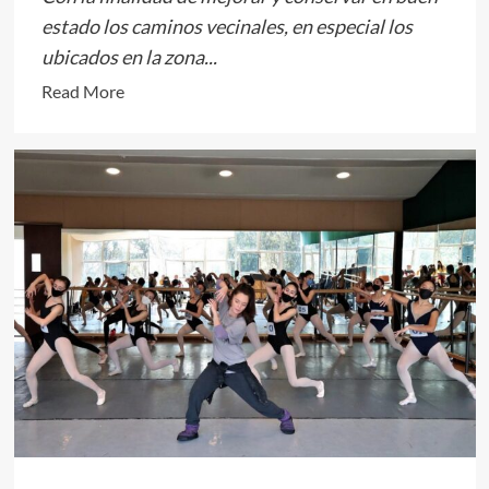
estado los caminos vecinales, en especial los
ubicados en la zona...
Read
Read More
more
about
Con
trabajos
de
rastreo
y
nivelación,
mejora
Toluca
caminos
rurales