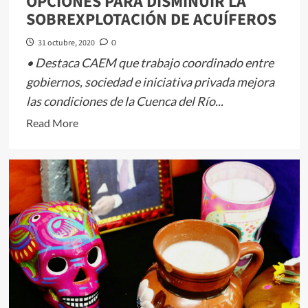
OPCIONES PARA DISMINUIR LA
MAZO
SOBREXPLOTACIÓN DE ACUÍFEROS
31 octubre, 2020
0
• Destaca CAEM que trabajo coordinado entre
gobiernos, sociedad e iniciativa privada mejora
las condiciones de la Cuenca del Río...
Read
Read More
more
about
PROMUEVE
GOBIERNO
EDOMÉX
OPCIONES
PARA
DISMINUIR
LA
SOBREXPLOTACIÓN