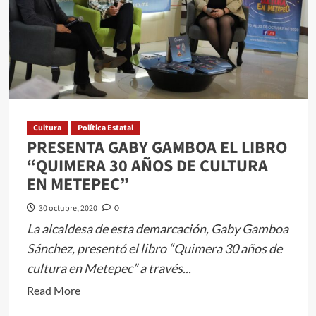
TURISMO
INICIO
DE
TEMPORADA
DE
DÍA
DE
MUERTOS
Cultura
Política Estatal
PRESENTA GABY GAMBOA EL LIBRO
EN
“QUIMERA 30 AÑOS DE CULTURA
EL
EN METEPEC”
IIFAEM
30 octubre, 2020
0
La alcaldesa de esta demarcación, Gaby Gamboa
Sánchez, presentó el libro “Quimera 30 años de
cultura en Metepec” a través...
Read
Read More
more