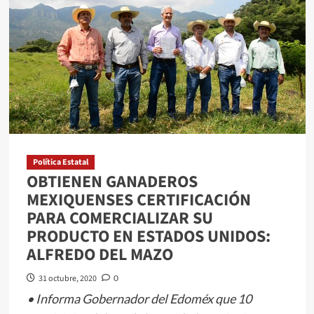
primer
paso
de
Roxette
con
el
álbum
“Pearls
of
Passion”
Política Estatal
OBTIENEN GANADEROS
MEXIQUENSES CERTIFICACIÓN
PARA COMERCIALIZAR SU
PRODUCTO EN ESTADOS UNIDOS:
ALFREDO DEL MAZO
31 octubre, 2020
0
• Informa Gobernador del Edoméx que 10