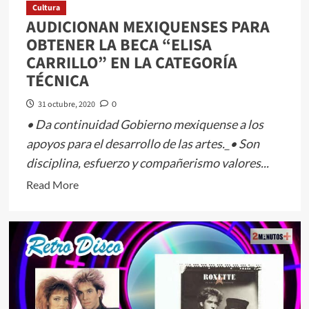
Cultura
AUDICIONAN MEXIQUENSES PARA
OBTENER LA BECA “ELISA
CARRILLO” EN LA CATEGORÍA
TÉCNICA
31 octubre, 2020
0
• Da continuidad Gobierno mexiquense a los
apoyos para el desarrollo de las artes._• Son
disciplina, esfuerzo y compañerismo valores...
Read
Read More
more
about
AUDICIONAN
MEXIQUENSES
PARA
OBTENER
LA