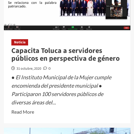
Noticia
Capacita Toluca a servidores
públicos en perspectiva de género
31 octubre, 2020
0
● El Instituto Municipal de la Mujer cumple
encomienda del presidente municipal ●
Participaron 100 servidores públicos de
diversas áreas del...
Read
Read More
more
about
Capacita