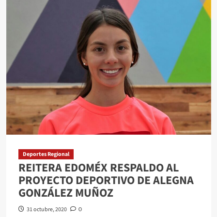
PIDE
ISEM
PERMANECER
EN
CASA
EN
DÍA
DE
MUERTOS
Y
EMITE
RECOMENDACIONES
PARA
Deportes Regional
FORTALECER
REITERA EDOMÉX RESPALDO AL
LA
PROYECTO DEPORTIVO DE ALEGNA
SALUD
GONZÁLEZ MUÑOZ
MENTAL
31 octubre, 2020
0