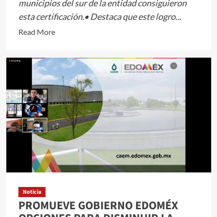
municipios del sur de la entidad consiguieron
esta certificación.• Destaca que este logro...
Read
Read More
more
about
OBTIENEN
GANADEROS
MEXIQUENSES
CERTIFICACIÓN
PARA
COMERCIALIZAR
SU
PRODUCTO
EN
ESTADOS
UNIDOS:
Noticia
ALFREDO
PROMUEVE GOBIERNO EDOMÉX
DEL