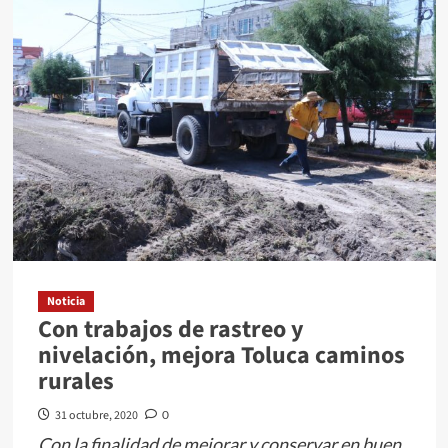
Toluca
a
servidores
públicos
en
perspectiva
de
género
Noticia
Con trabajos de rastreo y
nivelación, mejora Toluca caminos
rurales
31 octubre, 2020
0
Con la finalidad de mejorar y conservar en buen