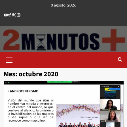
Saltar
8 agosto, 2026
al
Youtube
Facebook
Twitter
Instagram
contenido
Menú
principal
Mes:
octubre 2020