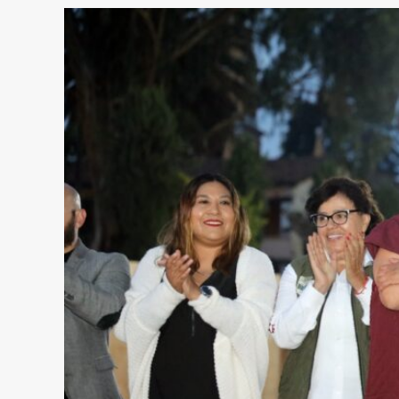
about
GENERAR
Y
FORTALECER
CULTURA
DE
LIMPIEZA:
OSCAR
SÁNCHEZ
GARCÍA