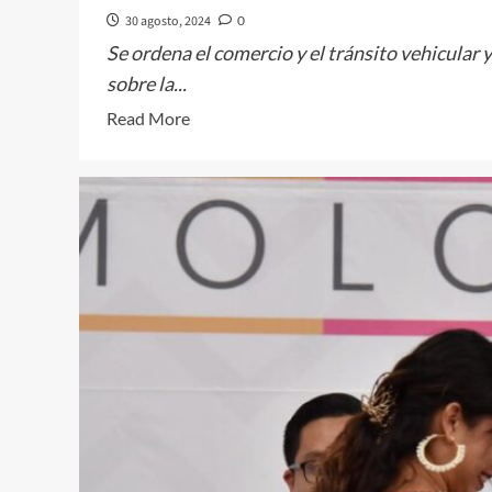
30 agosto, 2024
0
Se ordena el comercio y el tránsito vehicular 
sobre la...
Read
Read More
more
about
ENTREGA
NELLY
RIVERA,
DE
FORMA
SIMBÓLICA,
LA
NUEVA
IMAGEN
DE
LA