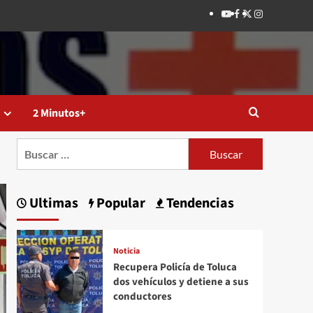
Youtube
Facebook
Twitter
Instagram
2 Minutos+
Buscar:
Ultimas
Popular
Tendencias
Noticia
Recupera Policía de Toluca
dos vehículos y detiene a sus
conductores