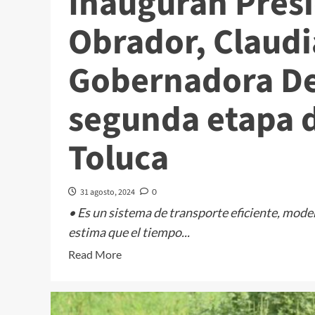
Inauguran Pres
Obrador, Claud
Gobernadora De
segunda etapa d
Toluca
31 agosto, 2024
0
• Es un sistema de transporte eficiente, moder
estima que el tiempo...
Read
Read More
more
about
Inauguran