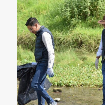
Presidente
López
Obrador,
Claudia
Sheinbaum
y
Gobernadora
Delfina
Gómez
segunda
etapa
del
Tren
México-
Toluca