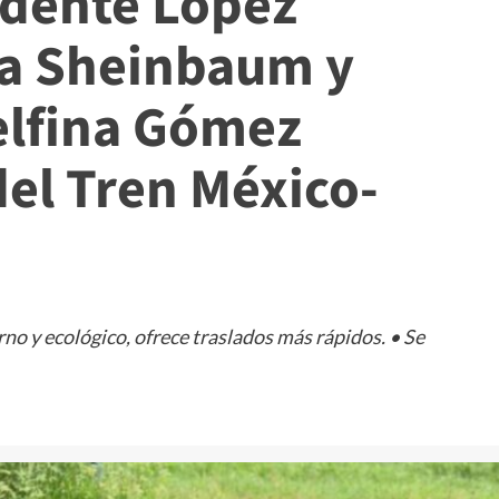
idente López
ia Sheinbaum y
lfina Gómez
el Tren México-
no y ecológico, ofrece traslados más rápidos. • Se