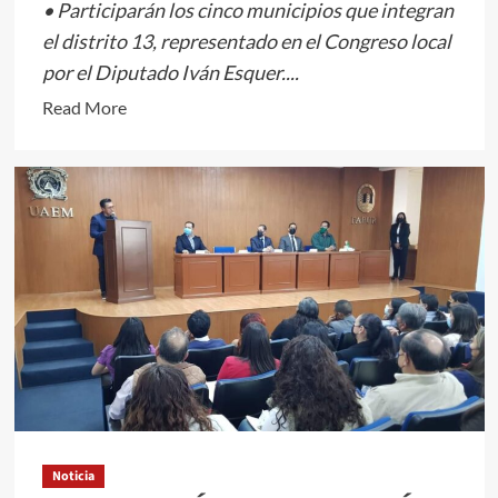
• Participarán los cinco municipios que integran
el distrito 13, representado en el Congreso local
por el Diputado Iván Esquer....
Read
Read More
more
about
<em>Invita
GPPRI
a
la
“Ruta
Ciclista,
Rueda
por
tu
salud”
en
Noticia
el