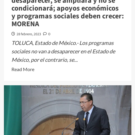
desaparecer, se ampliará y no se
condicionará; apoyos económicos
y programas sociales deben crecer:
MORENA
28 febrero, 2023
0
TOLUCA, Estado de México.- Los programas
sociales no van a desaparecer en el Estado de
México, por el contrario, se...
Read
Read More
more
about
Apoyo
a
las
mujeres
no
va