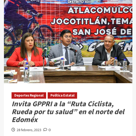
Aprueba
LXI
Legislatura
creación
de
la
Sala
de
Asuntos
Indígenas
en
Edomex
Deportes Regional
Política Estatal
Invita GPPRI a la “Ruta Ciclista,
Rueda por tu salud” en el norte del
Edoméx
28 febrero, 2023
0