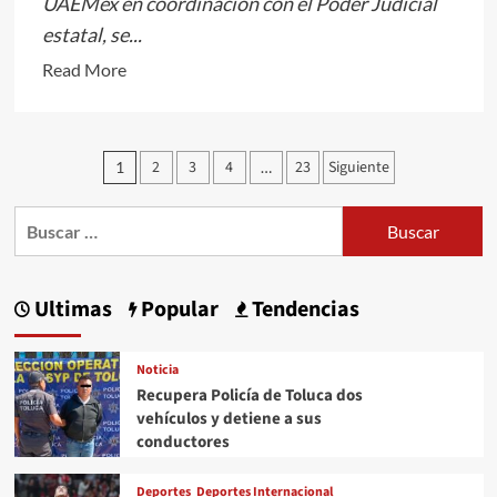
UAEMéx en coordinación con el Poder Judicial
estatal, se...
Read
Read More
more
about
<em>Avanza
Paginación
2
3
4
23
Siguiente
1
…
Cátedra
de
de
Buscar:
entradas
Investigación
“Infancias
con
Ultimas
Popular
Tendencias
referentes
de
Noticia
crianza
Recupera Policía de Toluca dos
en
vehículos y detiene a sus
prisión,
conductores
infancia
es
Deportes
Deportes Internacional