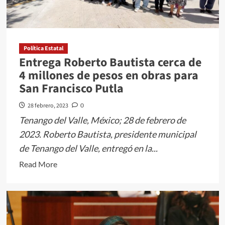
FORMADORES”
EN
TOLUCA</em>
Política Estatal
Entrega Roberto Bautista cerca de
4 millones de pesos en obras para
San Francisco Putla
28 febrero, 2023
0
Tenango del Valle, México; 28 de febrero de
2023. Roberto Bautista, presidente municipal
de Tenango del Valle, entregó en la...
Read
Read More
more
about
Entrega
Roberto