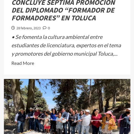
CONCLUYE SÉPTIMA PROMOCIÓN
norte
DEL DIPLOMADO “FORMADOR DE
del
FORMADORES” EN TOLUCA
Edoméx</em>
28 febrero, 2023
0
• Se fomenta la cultura ambiental entre
estudiantes de licenciatura, expertos en el tema
y promotores del gobierno municipal Toluca,...
Read
Read More
more
about
<em>CONCLUYE
SÉPTIMA
PROMOCIÓN
DEL
DIPLOMADO
“FORMADOR
DE