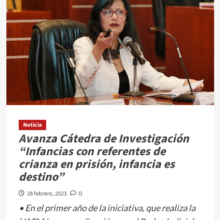
Bautista
cerca
de
4
millones
de
pesos
en
obras
para
San
Noticia
Avanza Cátedra de Investigación
Francisco
“Infancias con referentes de
Putla
crianza en prisión, infancia es
destino”
28 febrero, 2023
0
• En el primer año de la iniciativa, que realiza la