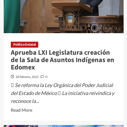
a
desaparecer,
se
ampliará
y
no
se
Política Estatal
Aprueba LXI Legislatura creación
condicionará;
de la Sala de Asuntos Indígenas en
apoyos
Edomex
económicos
y
28 febrero, 2023
0
programas
 Se reforma la Ley Orgánica del Poder Judicial
sociales
del Estado de México  La iniciativa reivindica y
deben
reconoce la...
crecer:
MORENA
Read
Read More
more
about