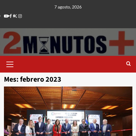
Saltar
7 agosto, 2026
al
Youtube
Facebook
Twitter
Instagram
contenido
Menú
principal
Mes:
febrero 2023