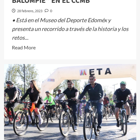
BALOMPIÉ” EN EL CCMB
28 febrero, 2023
0
• Está en el Museo del Deporte Edoméx y
presenta un recorrido a través de la historia y los
retos...
Read
Read More
more
about
INAUGURAN
EXPOSICIÓN
“FUTBOL
FEMENIL.
LA
OTRA
FUERZA
DEL
BALOMPIÉ”