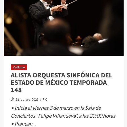
TODAS
LAS
EDADES
EN
RODADA
CICLISTA
EDOMÉX
2023
Cultura
ALISTA ORQUESTA SINFÓNICA DEL
ESTADO DE MÉXICO TEMPORADA
148
28 febrero, 2023
0
• Inicia el viernes 3 de marzo en la Sala de
Conciertos “Felipe Villanueva”, a las 20:00 horas.
• Planean...