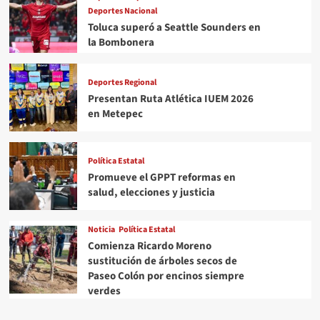
destino”</em>
Deportes Nacional
Toluca superó a Seattle Sounders en
la Bombonera
Deportes Regional
Presentan Ruta Atlética IUEM 2026
en Metepec
Política Estatal
Promueve el GPPT reformas en
salud, elecciones y justicia
Noticia
Política Estatal
Comienza Ricardo Moreno
sustitución de árboles secos de
Paseo Colón por encinos siempre
verdes