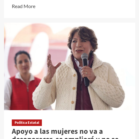
Read
Read More
more
about
ALISTA
ORQUESTA
SINFÓNICA
DEL
ESTADO
DE
MÉXICO
TEMPORADA
148
Política Estatal
Apoyo a las mujeres no va a