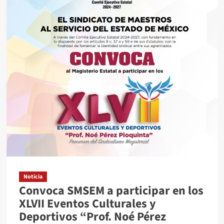
trabajar
todos
Juntos”
Miriam
Silva
Mata
Noticia
Convoca SMSEM a participar en los
XLVII Eventos Culturales y
Deportivos “Prof. Noé Pérez