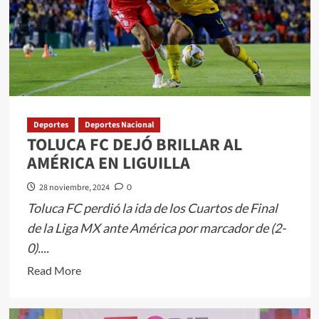
Hernández
encuentro
entre
SMSEM
y
SECTI
Deportes
Deportes Nacional
TOLUCA FC DEJÓ BRILLAR AL
AMÉRICA EN LIGUILLA
28 noviembre, 2024
0
Toluca FC perdió la ida de los Cuartos de Final
de la Liga MX ante América por marcador de (2-
0)....
Read
Read More
more
about