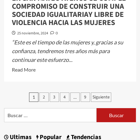
COMPROMISO DE CONSTRUIR UNA
Mexicano”
SOCIEDAD IGUALITARIAY LIBRE DE
VIOLENCIA HACIA LAS MUJERES
25 noviembre, 2024
0
“Este es el tiempo de las mujeres y, gracias a su
confianza, tendremos tres años más para
continuar este esfuerzo...
Read
Read More
more
about
EN
Paginación
2
3
4
9
Siguiente
1
…
SAN
de
MATEO
Buscar:
entradas
ATENCO
SE
CUMPLE
Ultimas
Popular
Tendencias
COMPROMISO