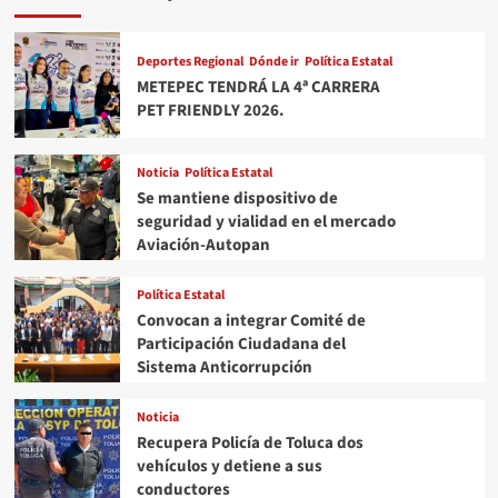
DE
CONSTRUIR
Deportes Regional
Dónde ir
Política Estatal
UNA
METEPEC TENDRÁ LA 4ª CARRERA
SOCIEDAD
PET FRIENDLY 2026.
IGUALITARIAY
LIBRE
Noticia
Política Estatal
DE
Se mantiene dispositivo de
seguridad y vialidad en el mercado
VIOLENCIA
Aviación-Autopan
HACIA
LAS
Política Estatal
MUJERES
Convocan a integrar Comité de
Participación Ciudadana del
Sistema Anticorrupción
Noticia
Recupera Policía de Toluca dos
vehículos y detiene a sus
conductores