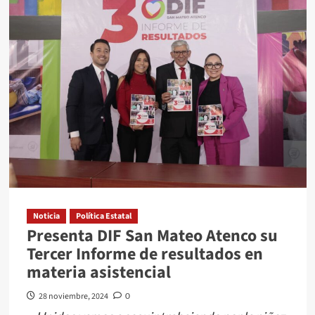
TOLUCA
FC
DEJÓ
BRILLAR
AL
AMÉRICA
EN
LIGUILLA
Noticia
Política Estatal
Presenta DIF San Mateo Atenco su
Tercer Informe de resultados en
materia asistencial
28 noviembre, 2024
0