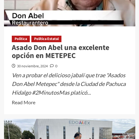
Política
Política Estatal
Asado Don Abel una excelente
opción en METEPEC
30 noviembre, 2024
0
Ven a probar el delicioso jabalí que trae "Asados
Don Abel Metepec" desde la Ciudad de Pachuca
Hidalgo #2MinutosMas platicó...
Read
Read More
more
about
Asado
Don