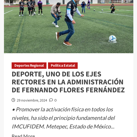
Abel
una
excelente
opción
en
METEPEC
Deportes Regional
Política Estatal
DEPORTE, UNO DE LOS EJES
RECTORES EN LA ADMINISTRACIÓN
DE FERNANDO FLORES FERNÁNDEZ
29 noviembre, 2024
0
• Promover la activación física en todos los
niveles, ha sido el principio fundamental del
IMCUFIDEM. Metepec, Estado de México...
Read
Read More