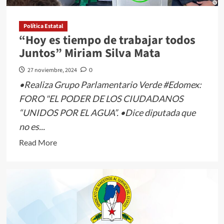
asistencial
Política Estatal
“Hoy es tiempo de trabajar todos
Juntos” Miriam Silva Mata
27 noviembre, 2024
0
•Realiza Grupo Parlamentario Verde #Edomex:
FORO "EL PODER DE LOS CIUDADANOS
“UNIDOS POR EL AGUA”. •Dice diputada que
no es...
Read
Read More
more
about
“Hoy
es
tiempo
de