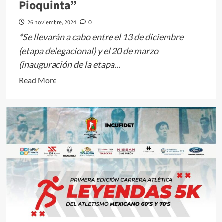
Pioquinta”
26 noviembre, 2024
0
*Se llevarán a cabo entre el 13 de diciembre
(etapa delegacional) y el 20 de marzo
(inauguración de la etapa...
Read
Read More
more
about
Convoca
SMSEM
a
participar
en
los
XLVII
Eventos
Culturales