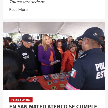
Toluca será sede de...
Read
Read More
more
about
Toluca
se
prepara
para
la
Primera
Edición
de
la
Carrera
Atlética
“Leyendas
del
Política Estatal
EN SAN MATEO ATENCO SE CUMPLE
Atletismo