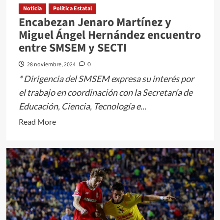
Noticia
Política Estatal
Encabezan Jenaro Martínez y
Miguel Ángel Hernández encuentro
entre SMSEM y SECTI
28 noviembre, 2024
0
* Dirigencia del SMSEM expresa su interés por
el trabajo en coordinación con la Secretaría de
Educación, Ciencia, Tecnología e...
Read
Read More
more
about
Encabezan
Jenaro
Martínez
y
Miguel
Ángel