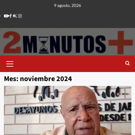
Saltar
9 agosto, 2026
al
Youtube
Facebook
Twitter
Instagram
contenido
Menú
principal
Mes:
noviembre 2024