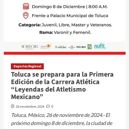
y
Deportivos
“Prof.
Noé
Pérez
Pioquinta”
Deportes Regional
Toluca se prepara para la Primera
Edición de la Carrera Atlética
“Leyendas del Atletismo
Mexicano”
26 noviembre, 2024
0
Toluca, México, 26 de noviembre de 2024.- El
próximo domingo 8 de diciembre, la ciudad de