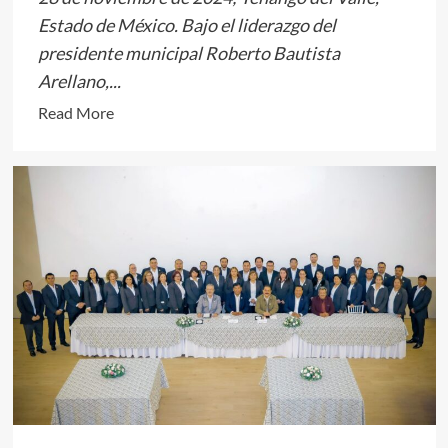
Estado de México. Bajo el liderazgo del
presidente municipal Roberto Bautista
Arellano,...
Read
Read More
more
about
Tenango
del
Valle
sigue
recibiendo
importantes
obras