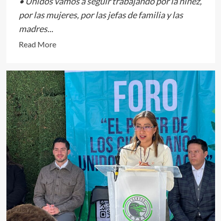
• Unidos vamos a seguir trabajando por la niñez,
por las mujeres, por las jefas de familia y las
madres...
Read
Read More
more
about
Presenta
DIF
San
Mateo
Atenco
su
Tercer
Informe
de
resultados
en
materia