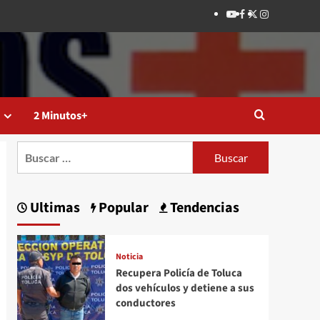
Youtube
Facebook
Twitter
Instagram
2 Minutos+
Buscar:
Ultimas
Popular
Tendencias
Noticia
Recupera Policía de Toluca
dos vehículos y detiene a sus
conductores