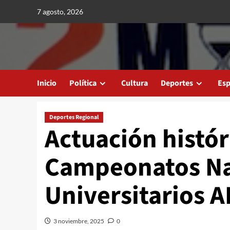
Saltar
7 agosto, 2026
al
contenido
Inicio
Política
Cultura
Deportes
Esp
Deportes Regional
Actuación histór
Campeonatos Na
Universitarios 
3 noviembre, 2025
0