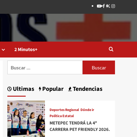
Youtube
Facebook
Twitter
Instagram
2 Minutos+
Buscar:
Ultimas
Popular
Tendencias
Deportes Regional
Dónde ir
Política Estatal
METEPEC TENDRÁ LA 4ª
CARRERA PET FRIENDLY 2026.