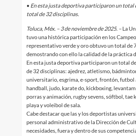
•
En esta justa deportiva participaron un tota
total de 32 disciplinas.
Toluca, Méx. – 3 de noviembre de 2025. –
La Un
tuvo una histórica participación en los Camp
representativo verde y oro obtuvo un total de 7
demostrando con ello la calidad de la práctica d
En esta justa deportiva participaron un total 
de 32 disciplinas: ajedrez, atletismo, bádmint
universitario, esgrima, e-sport, frontón, futbol 
handball, judo, karate do, kickboxing, levantami
porras y animación, rugby sevens, sóftbol, tae k
playa y voleibol de sala.
Cabe destacar que las y los deportistas univer
personal administrativo de la Dirección de Cul
necesidades, fuera y dentro de sus competenci