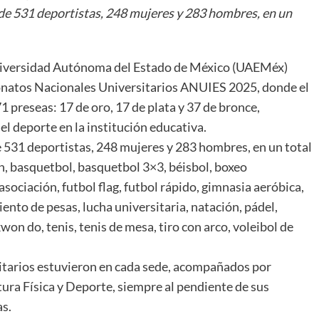
l de 531 deportistas, 248 mujeres y 283 hombres, en un
iversidad Autónoma del Estado de México (UAEMéx)
eonatos Nacionales Universitarios ANUIES 2025, donde el
1 preseas: 17 de oro, 17 de plata y 37 de bronce,
el deporte en la institución educativa.
de 531 deportistas, 248 mujeres y 283 hombres, en un total
on, basquetbol, basquetbol 3×3, béisbol, boxeo
asociación, futbol flag, futbol rápido, gimnasia aeróbica,
ento de pesas, lucha universitaria, natación, pádel,
won do, tenis, tenis de mesa, tiro con arco, voleibol de
sitarios estuvieron en cada sede, acompañados por
tura Física y Deporte, siempre al pendiente de sus
as.