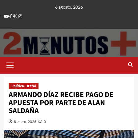
Saltar
6 agosto, 2026
al
Youtube
Facebook
Twitter
Instagram
contenido
Menú
principal
Política Estatal
ARMANDO DÍAZ RECIBE PAGO DE
APUESTA POR PARTE DE ALAN
SALDAÑA
8 enero, 2026
0