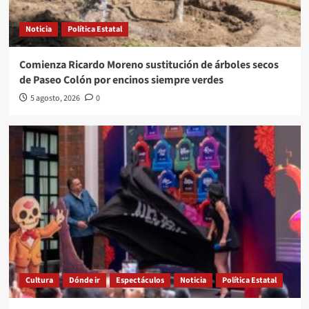
Noticia
Política Estatal
Comienza Ricardo Moreno sustitución de árboles secos
de Paseo Colón por encinos siempre verdes
5 agosto, 2026
0
Cultura
Dónde ir
Espectáculos
Noticia
Política Estatal