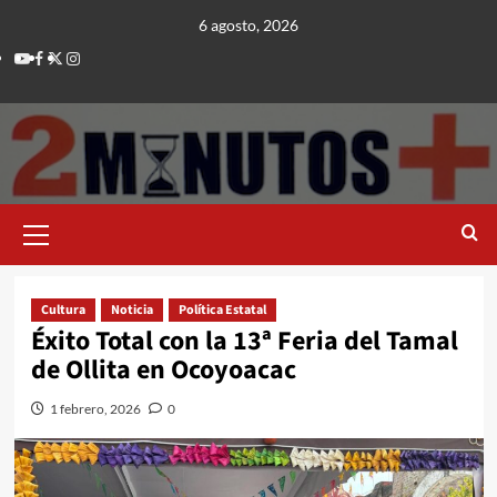
Saltar
6 agosto, 2026
al
Youtube
Facebook
Twitter
Instagram
contenido
Menú
principal
Cultura
Noticia
Política Estatal
Éxito Total con la 13ª Feria del Tamal
de Ollita en Ocoyoacac
1 febrero, 2026
0