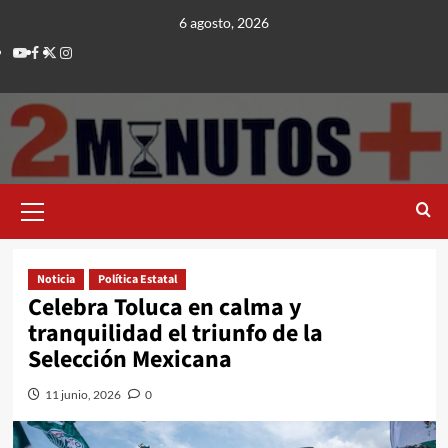
Saltar
6 agosto, 2026
al
Youtube
Facebook
Twitter
Instagram
contenido
Menú
principal
Noticia
Política Estatal
Celebra Toluca en calma y
tranquilidad el triunfo de la
Selección Mexicana
11 junio, 2026
0