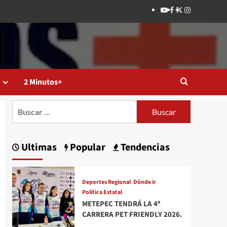
Youtube
Facebook
Twitter
Instagram
2 Minutos+
Buscar:
Ultimas
Popular
Tendencias
Deportes Regional
Dónde ir
Política Estatal
METEPEC TENDRÁ LA 4ª
CARRERA PET FRIENDLY 2026.